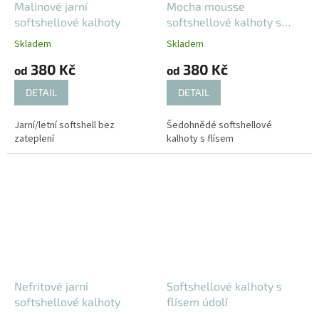
Malinové jarní
Mocha mousse
softshellové kalhoty
softshellové kalhoty s
flísem
Skladem
Skladem
380 Kč
380 Kč
od
od
DETAIL
DETAIL
Jarní/letní softshell bez
Šedohnědé softshellové
zateplení
kalhoty s flísem
Nefritové jarní
Softshellové kalhoty s
softshellové kalhoty
flísem údolí