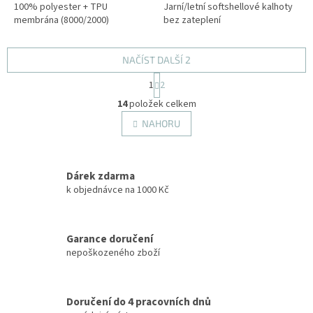
100% polyester + TPU
Jarní/letní softshellové kalhoty
membrána (8000/2000)
bez zateplení
NAČÍST DALŠÍ 2
S
1
2
t
O
r
14
položek celkem
v
á
l
NAHORU
n
á
k
d
o
v
a
á
Dárek zdarma
c
n
í
k objednávce na 1000 Kč
í
p
r
v
Garance doručení
k
nepoškozeného zboží
y
v
ý
p
Doručení do 4 pracovních dnů
i