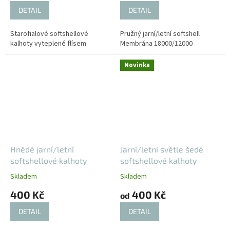
DETAIL
DETAIL
Starofialové softshellové
Pružný jarní/letní softshell
kalhoty vyteplené flísem
Membrána 18000/12000
Novinka
Hnědé jarní/letní
Jarní/letní světle šedé
softshellové kalhoty
softshellové kalhoty
Skladem
Skladem
400 Kč
400 Kč
od
DETAIL
DETAIL