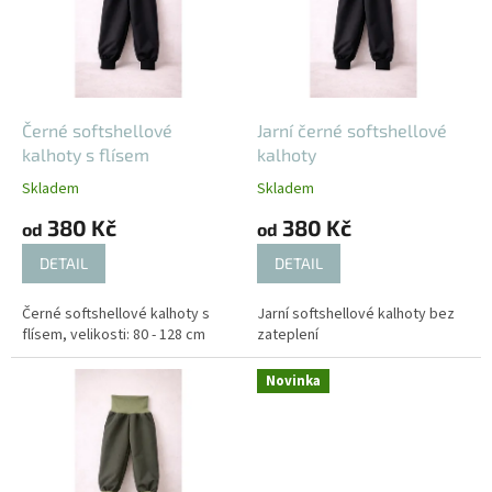
i
u
s
k
p
t
r
ů
o
d
Černé softshellové
Jarní černé softshellové
u
kalhoty s flísem
kalhoty
k
Skladem
Skladem
t
380 Kč
380 Kč
ů
od
od
DETAIL
DETAIL
Černé softshellové kalhoty s
Jarní softshellové kalhoty bez
flísem, velikosti: 80 - 128 cm
zateplení
Novinka