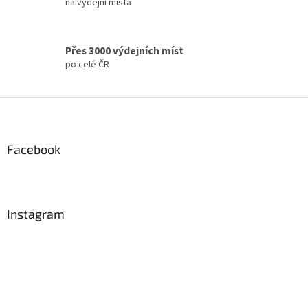
na výdejní místa
s
u
Přes 3000 výdejních míst
po celé ČR
Z
á
p
a
Facebook
t
í
Instagram