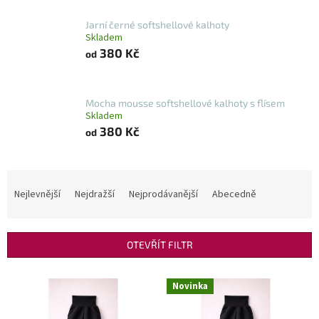
Jarní černé softshellové kalhoty
Skladem
380 Kč
od
Mocha mousse softshellové kalhoty s flísem
Skladem
380 Kč
od
Ř
a
Nejlevnější
Nejdražší
Nejprodávanější
Abecedně
z
e
n
OTEVŘÍT FILTR
í
p
V
r
Novinka
ý
o
p
d