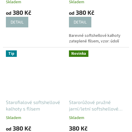
Skladem
Skladem
380 Kč
380 Kč
od
od
DETAIL
DETAIL
Barevné softshellové kalhoty
zateplené flísem, vzor: údolí
Tip
Novinka
Starofialové softshellové
Starorůžové pružné
kalhoty s flísem
jarní/letní softshellové
kalhoty
Skladem
Skladem
380 Kč
380 Kč
od