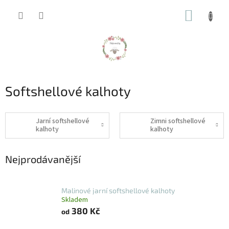
Přejít
NÁKUP
na
obsah
KOŠÍK
Softshellové kalhoty
Jarní softshellové
Zimni softshellové
kalhoty
kalhoty
Nejprodávanější
Malinové jarní softshellové kalhoty
Skladem
380 Kč
od