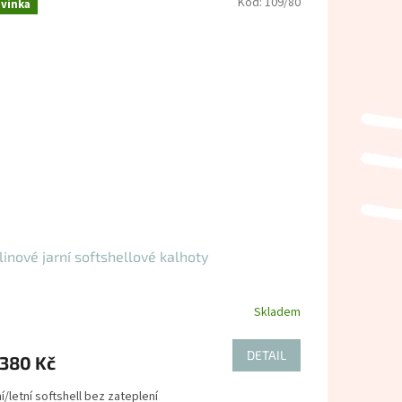
Kód:
109/80
vinka
inové jarní softshellové kalhoty
Skladem
DETAIL
380 Kč
í/letní softshell bez zateplení