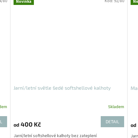
4/80
Kód:
92/80
Novinka
No
Jarní/letní světle šedé softshellové kalhoty
Mal
adem
Skladem
L
DETAIL
400 Kč
od
od
Jarní/letní softshellové kalhoty bez zateplení
Jarn