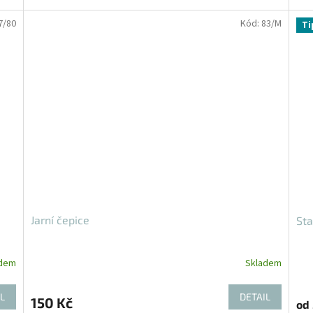
7/80
Kód:
83/M
Ti
Jarní čepice
Sta
adem
Skladem
L
DETAIL
150 Kč
od