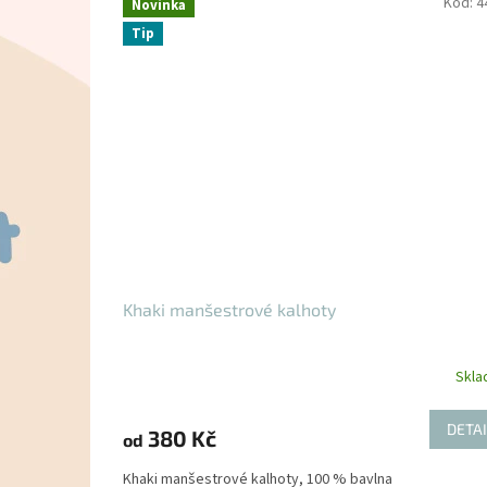
y
Kód:
4
Novinka
Tip
Khaki manšestrové kalhoty
Skl
DETAI
380 Kč
od
Khaki manšestrové kalhoty, 100 % bavlna