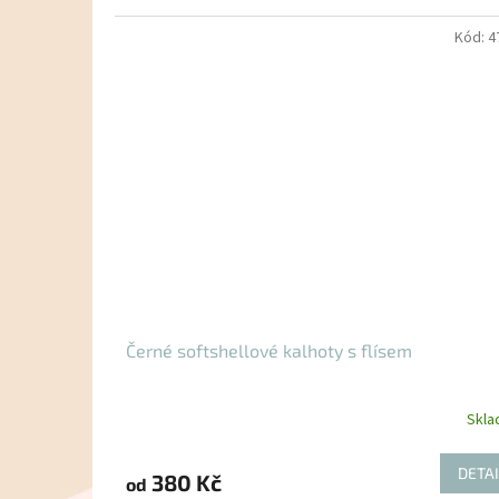
Kód:
4
Černé softshellové kalhoty s flísem
Skl
DETAI
380 Kč
od