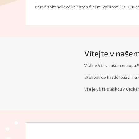
Černé softshellové kalhoty s flísem, velikosti: 80 - 128 
Vítejte v naše
Vítáme Vás v našem eshopu Pá
„Pohodlí do každé louže i na 
Vše je ušité s láskou v Českém
Z
á