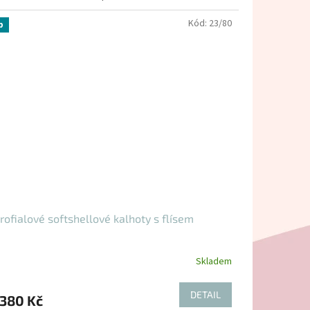
Kód:
23/80
p
rofialové softshellové kalhoty s flísem
Skladem
DETAIL
380 Kč