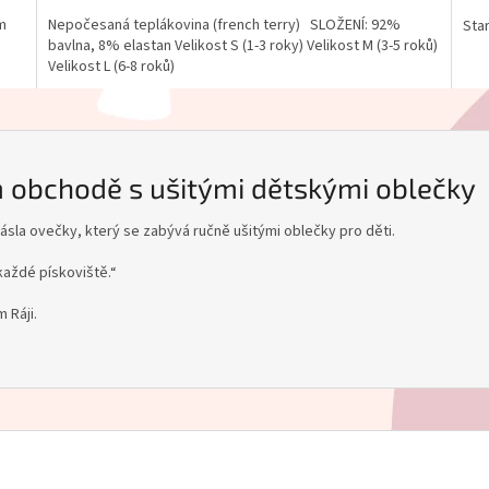
cm
Nepočesaná teplákovina (french terry) SLOŽENÍ: 92%
Star
bavlna, 8% elastan Velikost S (1-3 roky) Velikost M (3-5 roků)
Velikost L (6-8 roků)
m obchodě s ušitými dětskými oblečky
sla ovečky, který se zabývá ručně ušitými oblečky pro děti.
každé pískoviště.“
 Ráji.