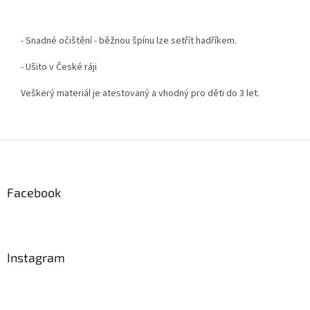
- Snadné očištění - běžnou špínu lze setřít hadříkem.
- Ušito v České ráji
Veškerý materiál je atestovaný a vhodný pro děti do 3 let.
Z
á
p
a
Facebook
t
í
Instagram