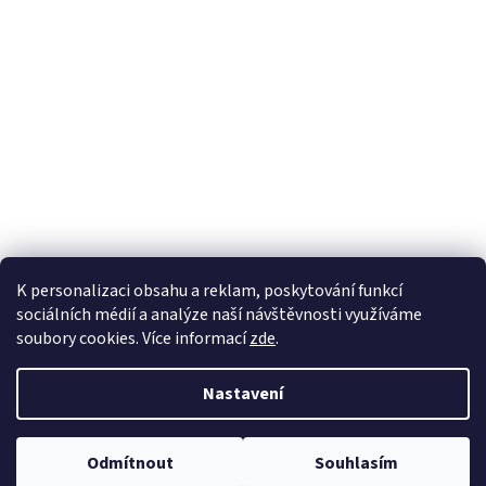
K personalizaci obsahu a reklam, poskytování funkcí
Sledovat na Instagramu
sociálních médií a analýze naší návštěvnosti využíváme
soubory cookies. Více informací
zde
.
Vytvořil Shoptet
Nastavení
Copyright 2026
Pásla ovečky
. Všechna práva vyhrazena.
Upravit
Odmítnout
Souhlasím
nastavení cookies
Pásla ovečky - „Pohodlí do každé louže i na každé pískoviště.“