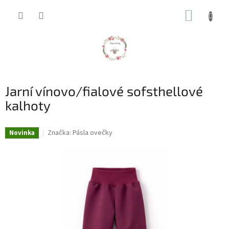
Přejít
NÁKUP
na
obsah
KOŠÍK
Jarní vínovo/fialové sofsthellové
kalhoty
Značka:
Pásla ovečky
Novinka