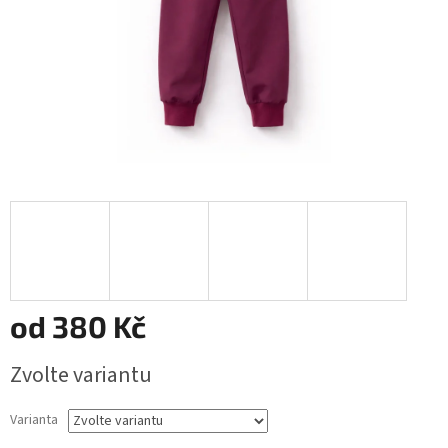
od
380 Kč
Měrná
Zvolte variantu
cena:
Varianta