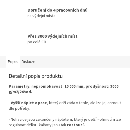
Doručení do 4 pracovních dnů
na výdejní místa
Přes 3000 výdejních míst
po celé ČR
Popis
Diskuze
Detailní popis produktu
Parametry: nepromokavost: 10 000 mm, p
rodyšnost: 3000
g/m2/24hod.
-
Vyšší náplet v pase
, který drží záda v teple, ale lze jej ohrnout
dle potřeby.
- Nohavice jsou zakončeny nápletem, který je delší - ohrnutím lze
regulovat délku - kalhoty jsou tak
rostoucí.